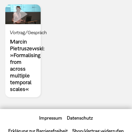
Vortrag/Gespräch
Marcin
Pietruszewski:
»Formalising
from
across
multiple
temporal
scales«
Impressum
Datenschutz
Erklärung zur Barrierefreiheit
Shop-Vertrag widerrufen