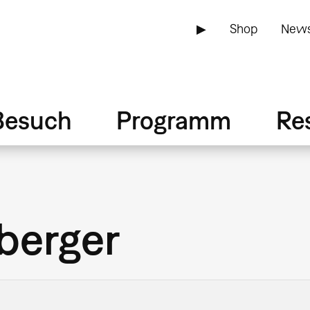
▶
Shop
News
Besuch
Programm
Re
berger