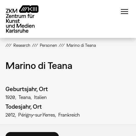
Direkt
zum
Inhalt
Research
Personen
Marino di Teana
Marino di Teana
Geburtsjahr, Ort
1920
Teana
Italien
Todesjahr, Ort
2012
Périgny-sur-Yerres
Frankreich