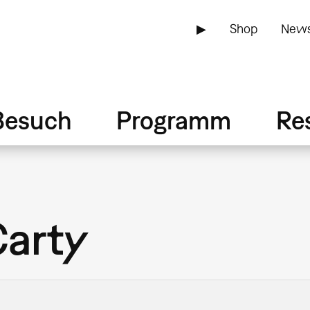
▶
Shop
News
Besuch
Programm
Re
arty