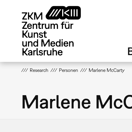
Direkt
zum
Inhalt
Research
Personen
Marlene McCarty
Marlene McC