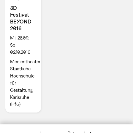
3D-
Festival
BEYOND
2016
Mi, 28.09. –
So,
02.10.2016
Medientheater
Staatliche
Hochschule
für
Gestaltung
Karlsruhe
(HfG)