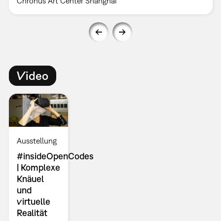
Chronus Art Center Shanghai
Video
Ausstellung
#insideOpenCodes
| Komplexe
Knäuel
und
virtuelle
Realität