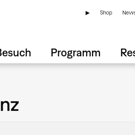
▶
Shop
News
Besuch
Programm
Re
nz