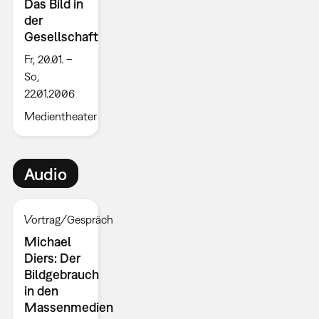
Das Bild in
der
Gesellschaft
Fr, 20.01. –
So,
22.01.2006
Medientheater
Audio
Vortrag/Gespräch
Michael
Diers: Der
Bildgebrauch
in den
Massenmedien