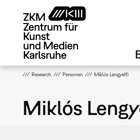
Direkt
zum
Inhalt
Research
Personen
Miklós Lengyelfi
Miklós Lengye