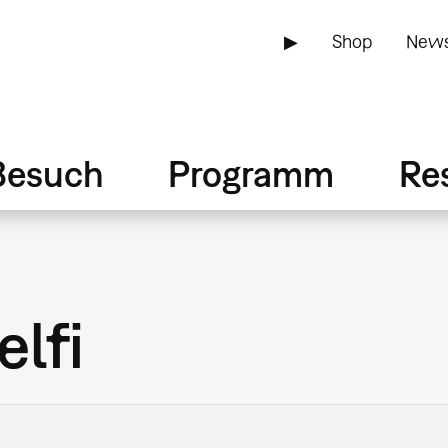
▶
Shop
News
Besuch
Programm
Re
lfi