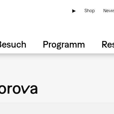
▶
Shop
News
Besuch
Programm
Re
orova