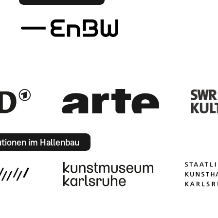
utionen im Hallenbau