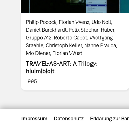
Philip Pocock, Florian Wenz, Udo Noll,
Daniel Burckhardt, Felix Stephan Huber,
Gruppo A12, Roberto Cabot, Wolfgang
Staehle, Christoph Keller, Nanne Prauda,
Mo Diener, Florian Wüst
TRAVEL-AS-ART: A Trilogy:
h|u|m|b|o|t
1995
Impressum
Datenschutz
Erklärung zur Bar