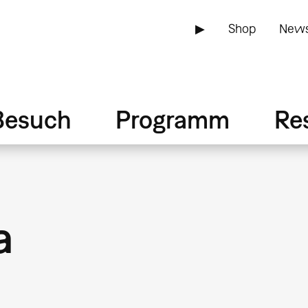
▶
Shop
News
Besuch
Programm
Re
a