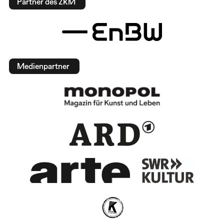
Partner des ZKM
Medienpartner