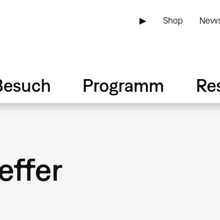
▶
Shop
News
Besuch
Programm
Re
effer