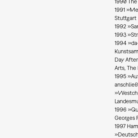
1990 The 
1991 »Met
Stuttgart
1992 »Sa
1993 »St
1994 »da-
Kunstsam
Day After
Arts, The
1995 »Auf
anschließ
»Westchor
Landesmus
1996 »Quo
Georges 
1997 Hamb
»Deutsch