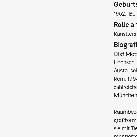
Geburts
1952
Ber
Rolle 
Künstler
Biograf
Olaf Metz
Hochschul
Austausch
Rom, 1994
zahlreich
München, 
Raumbezog
großforma
sie mit T
montierte