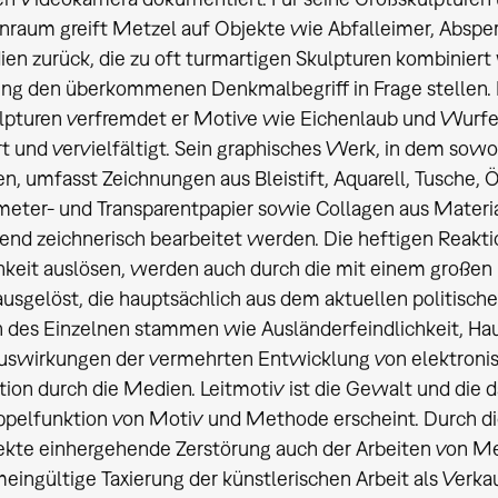
raum greift Metzel auf Objekte wie Abfalleimer, Abspe
ien zurück, die zu oft turmartigen Skulpturen kombinier
ng den überkommenen Denkmalbegriff in Frage stellen. 
pturen verfremdet er Motive wie Eichenlaub und Wurfeise
rt und vervielfältigt. Sein graphisches Werk, in dem sow
n, umfasst Zeichnungen aus Bleistift, Aquarell, Tusche, Ö
meter- und Transparentpapier sowie Collagen aus Materia
end zeichnerisch bearbeitet werden. Die heftigen Reaktion
hkeit auslösen, werden auch durch die mit einem großen
usgelöst, die hauptsächlich aus dem aktuellen politisc
 des Einzelnen stammen wie Ausländerfeindlichkeit, Hau
Auswirkungen der vermehrten Entwicklung von elektroni
ion durch die Medien. Leitmotiv ist die Gewalt und die 
ppelfunktion von Motiv und Methode erscheint. Durch di
ekte einhergehende Zerstörung auch der Arbeiten von Metz
meingültige Taxierung der künstlerischen Arbeit als Verk