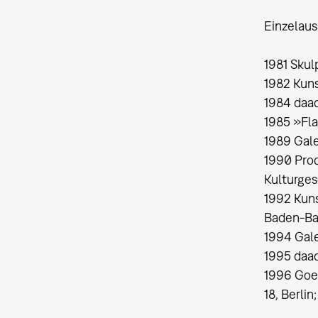
Einzelaus
1981 Skulp
1982 Kun
1984 daad
1985 »Fl
1989 Gale
1990 Pro
Kulturges
1992 Kuns
Baden-B
1994 Gale
1995 daad
1996 Goet
18, Berl