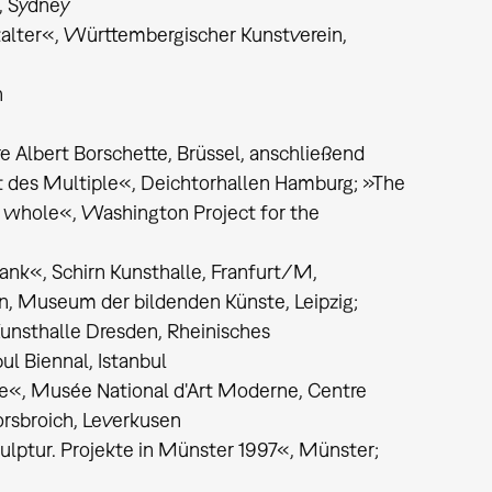
, Sydney
talter«, Württembergischer Kunstverein,
n
 Albert Borschette, Brüssel, anschließend
 des Multiple«, Deichtorhallen Hamburg; »The
 whole«, Washington Project for the
ank«, Schirn Kunsthalle, Franfurt/M,
lin, Museum der bildenden Künste, Leipzig;
Kunsthalle Dresden, Rheinisches
l Biennal, Istanbul
re«, Musée National d'Art Moderne, Centre
sbroich, Leverkusen
lptur. Projekte in Münster 1997«, Münster;