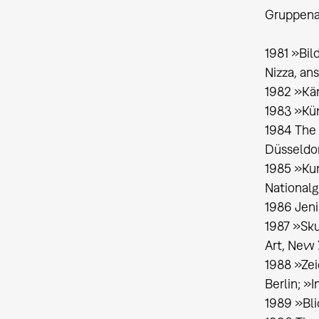
Gruppena
1981 »Bil
Nizza, a
1982 »Kä
1983 »Kü
1984 The 
Düsseldo
1985 »Kun
Nationalga
1986 Jeni
1987 »Sk
Art, New 
1988 »Zei
Berlin; 
1989 »Bl