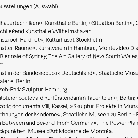
usstellungen (Auswahl)
dhauertechniken«, Kunsthalle Berlin; »Situation Berlin«,
nschließend Kunsthalle Wilhelmshaven
nsla och Hardhet«, Kulturhuset Stockholm
nstler-Räume«, Kunstverein in Hamburg, Montevideo Di
Biennale of Sydney, The Art Gallery of New South Wales
rf
st in der Bundesrepublik Deutschland«, Staatliche Musee
lerie, Berlin
sch-Park Skulptur, Hamburg
ulpturenboulevard Kurfürstendamm Tauentzien«, Berlin;
York; documenta VIII, Kassel; »Skulptur. Projekte in Mün
chnungen der Moderne«, Staatliche Museen zu Berlin - Pr
»In Between and Beyond: From Germany«, The Power Plan
ickpunkte«, Musée d'Art Moderne de Montréal