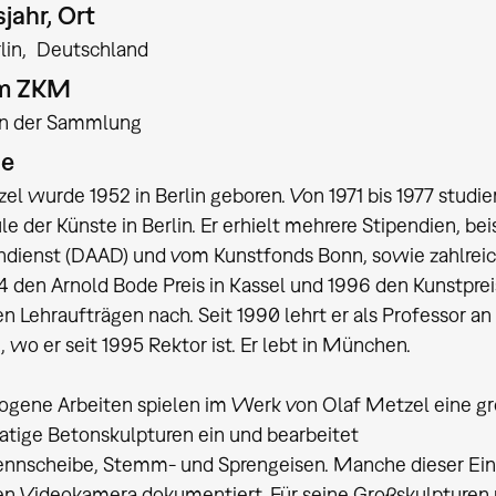
jahr, Ort
lin
Deutschland
am ZKM
:in der Sammlung
ie
el wurde 1952 in Berlin geboren. Von 1971 bis 1977 studier
e der Künste in Berlin. Er erhielt mehrere Stipendien,
dienst (DAAD) und vom Kunstfonds Bonn, sowie zahlreich
 den Arnold Bode Preis in Kassel und 1996 den Kunstpre
en Lehraufträgen nach. Seit 1990 lehrt er als Professor 
wo er seit 1995 Rektor ist. Er lebt in München.
ene Arbeiten spielen im Werk von Olaf Metzel eine große
tige Betonskulpturen ein und bearbeitet
rennscheibe, Stemm- und Sprengeisen. Manche dieser Eing
n Videokamera dokumentiert. Für seine Großskulpturen 