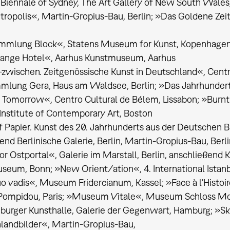
Biennale of Sydney, The Art Gallery of New South Wales
ropolis«, Martin-Gropius-Bau, Berlin; »Das Goldene Zei
mmlung Block«, Statens Museum for Kunst, Kopenhage
range Hotel«, Aarhus Kunstmuseum, Aarhus
zwischen. Zeitgenössische Kunst in Deutschland«, Centre
mlung Gera, Haus am Waldsee, Berlin; »Das Jahrhundert
 Tomorrow«, Centro Cultural de Bélem, Lissabon; »Burnt
 Institute of Contemporary Art, Boston
 Papier. Kunst des 20. Jahrhunderts aus der Deutschen B
end Berlinische Galerie, Berlin, Martin-Gropius-Bau, Ber
 Ostportal«, Galerie im Marstall, Berlin, anschließend 
eum, Bonn; »New Orient/ation«, 4. International Istanbu
 vadis«, Museum Fridercianum, Kassel; »Face à l'Histoi
Pompidou, Paris; »Museum Vitale«, Museum Schloss Mor
urger Kunsthalle, Galerie der Gegenwart, Hamburg; »Sku
landbilder«, Martin-Gropius-Bau,