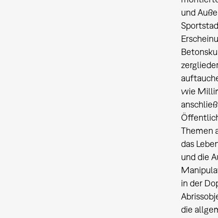
und Außen
Sportstad
Erscheinu
Betonskul
zergliede
auftauche
wie Milli
anschließ
Öffentlic
Themen a
das Leben
und die 
Manipulat
in der Do
Abrissobj
die allge