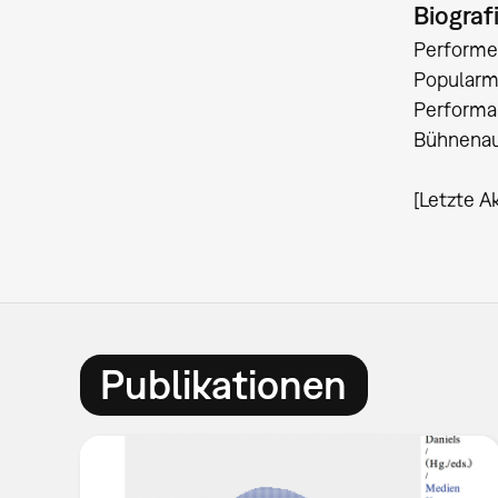
Biograf
Performer
Popularmu
Performan
Bühnenauf
[Letzte A
Publikationen