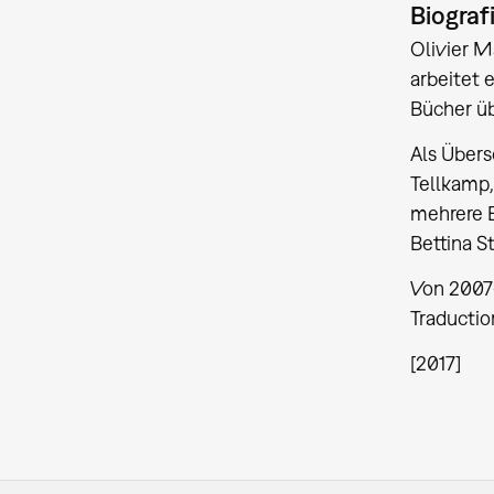
Biograf
Olivier Ma
arbeitet 
Bücher ü
Als Übers
Tellkamp,
mehrere B
Bettina S
Von 2007–
Traductio
[2017]