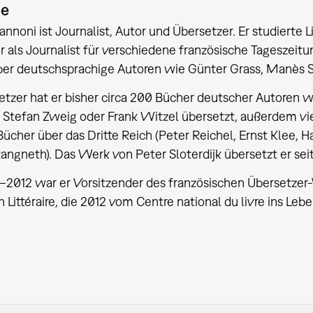
ie
nnoni ist Journalist, Autor und Übersetzer. Er studierte Li
er als Journalist für verschiedene französische Tageszeit
ber deutschsprachige Autoren wie Günter Grass, Manès 
etzer hat er bisher circa 200 Bücher deutscher Autoren w
 Stefan Zweig oder Frank Witzel übersetzt, außerdem vie
ücher über das Dritte Reich (Peter Reichel, Ernst Klee, Ha
tangneth). Das Werk von Peter Sloterdijk übersetzt er sei
2012 war er Vorsitzender des französischen Übersetzer-V
n Littéraire, die 2012 vom Centre national du livre ins Le