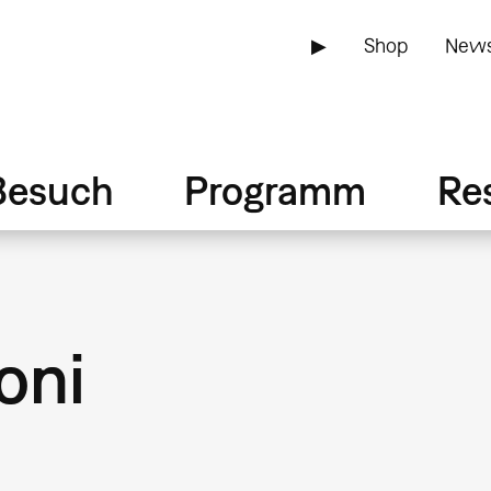
▶
Shop
News
Besuch
Programm
Re
oni