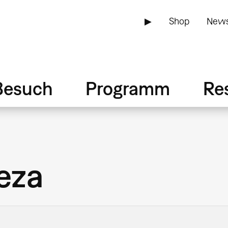
▶
Shop
News
Besuch
Programm
Re
eza