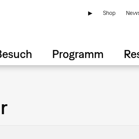
▶
Shop
News
Besuch
Programm
Re
r