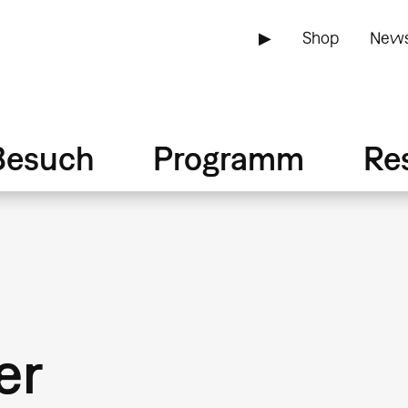
▶
Shop
News
Besuch
Programm
Re
er