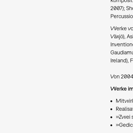
Kompositi
2007); Sh
Percussio
Werke von
Växjö), A
Invention
Gaudiamus
Ireland), 
Von 2004-
Werke i
Mitwirk
Realisa
»Zwei s
»Gedic