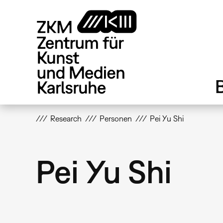
Direkt
zum
Inhalt
Research
Personen
Pei Yu Shi
Pei Yu Shi