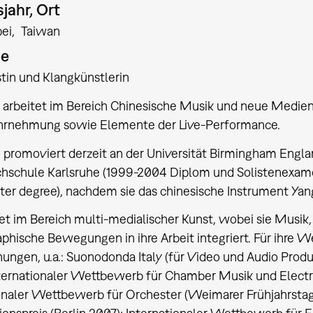
jahr, Ort
pei
Taiwan
ie
in und Klangkünstlerin
i arbeitet im Bereich Chinesische Musik und neue Medien
nehmung sowie Elemente der Live-Performance.
i promoviert derzeit an der Universität Birmingham Engla
schule Karlsruhe (1999-2004 Diplom und Solistenexamen)
ter degree), nachdem sie das chinesische Instrument Yang
tet im Bereich multi-medialischer Kunst, wobei sie Musik,
phische Bewegungen in ihre Arbeit integriert. Für ihre W
ungen, u.a.: Suonodonda Italy (für Video und Audio Prod
ternationaler Wettbewerb für Chamber Musik und Electr
onaler Wettbewerb für Orchester (Weimarer Frühjahrstag