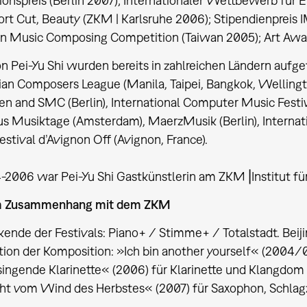
onspreis (Berlin 2007); Internationaler Wettbewerb für 
ort Cut, Beauty (ZKM | Karlsruhe 2006); Stipendienpreis 
n Music Composing Competition (Taiwan 2005); Art Awar
 Pei-Yu Shi wurden bereits in zahlreichen Ländern aufgef
sian Composers League (Manila, Taipei, Bangkok, Wellingto
en and SMC (Berlin), International Computer Music Festiv
 Musiktage (Amsterdam), MaerzMusik (Berlin), Internati
Festival d’Avignon Off (Avignon, France).
2006 war Pei-Yu Shi Gastkünstlerin am ZKM⎥Institut für
m Zusammenhang mit dem ZKM
ende der Festivals: Piano+ / Stimme+ / Totalstadt. Beiji
tion der Komposition: »Ich bin another yourself« (2004/
ingende Klarinette« (2006) für Klarinette und Klangdom
ht vom Wind des Herbstes« (2007) für Saxophon, Schlagz