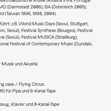
Elektroakustische Musik (Música Viva, Portugal
IMD (Darmstadt 2006); ISA (Österreich 2005);
d (Taiwan 1996, 1998, 2004).
ührt: z.B. World Music Days (Seoul, Stuttgart,
n, Seoul), Festival Synthese (Bourges), Festival
al (Seoul), Festival MUSICA (Straßburg),
onal Festival of Contemporary Music (Dundalk,
 Musik und Akustik.
ng case / Flying Circus.
05) für Pipa und 6-Kanal-Tape
eug, Klavier und 8-Kanal-Tape