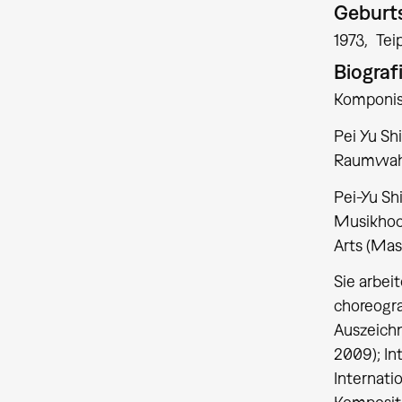
Geburts
1973
Tei
Biograf
Komponist
Pei Yu Sh
Raumwahr
Pei-Yu Sh
Musikhoch
Arts (Mas
Sie arbei
choreogra
Auszeichn
2009); In
Internati