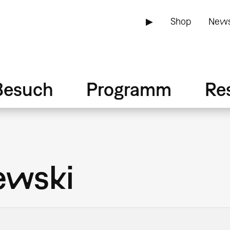
▶
Shop
News
Besuch
Programm
Re
ewski