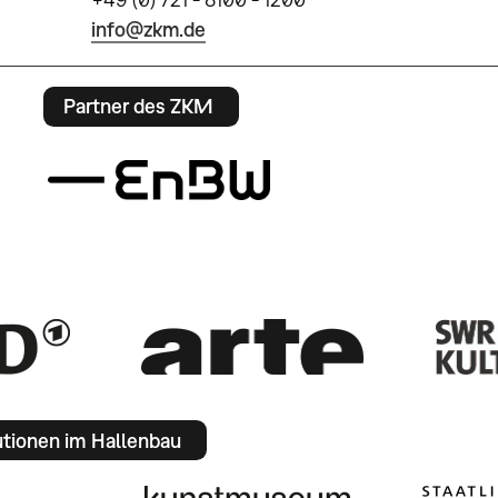
info@zkm.de
Partner des ZKM
utionen im Hallenbau