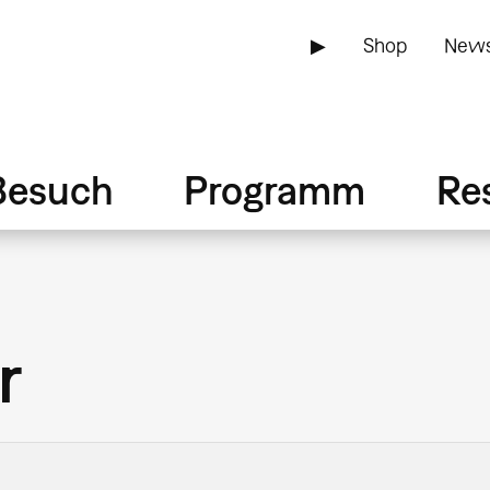
▶
Shop
News
Besuch
Programm
Re
r