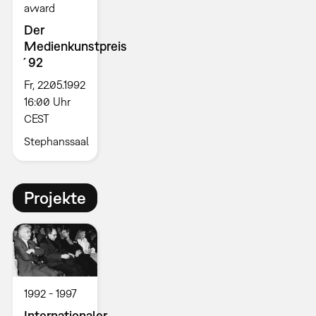
award
Der
Medienkunstpreis
´92
Fr, 22.05.1992
16:00 Uhr
CEST
Stephanssaal
Projekte
1992
1997
Internationaler