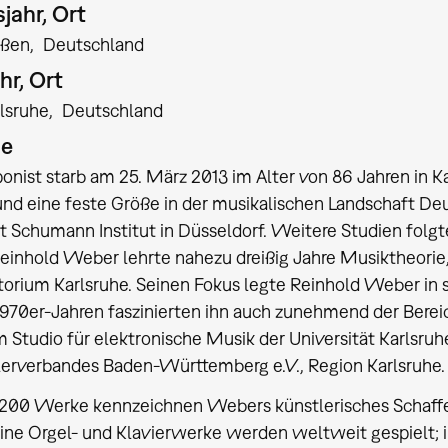
jahr, Ort
eßen
Deutschland
hr, Ort
lsruhe
Deutschland
ie
nist starb am 25. März 2013 im Alter von 86 Jahren in K
nd eine feste Größe in der musikalischen Landschaft Deu
 Schumann Institut in Düsseldorf. Weitere Studien folgt
Reinhold Weber lehrte nahezu dreißig Jahre Musiktheori
orium Karlsruhe. Seinen Fokus legte Reinhold Weber in 
1970er-Jahren faszinierten ihn auch zunehmend der Berei
Studio für elektronische Musik der Universität Karlsruhe
erverbandes Baden-Württemberg e.V., Region Karlsruhe.
 200 Werke kennzeichnen Webers künstlerisches Schaffe
ine Orgel- und Klavierwerke werden weltweit gespielt; i