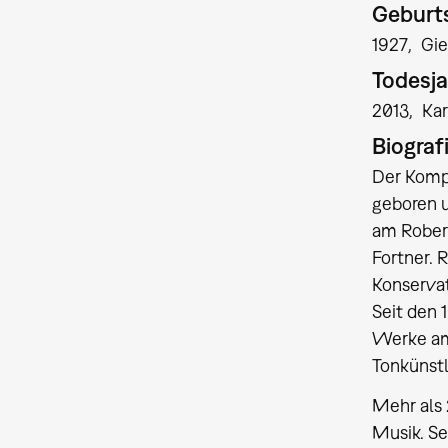
Geburts
1927
Gi
Todesja
2013
Kar
Biograf
Der Kompo
geboren u
am Robert
Fortner. 
Konservat
Seit den 
Werke am 
Tonkünstl
Mehr als
Musik. Se