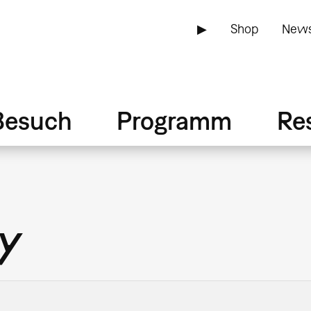
▶
Shop
News
Besuch
Programm
Re
ey