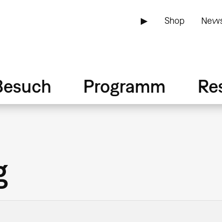
▶
Shop
News
Besuch
Programm
Re
g