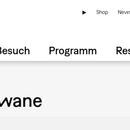
▶
Shop
News
Besuch
Programm
Re
gwane