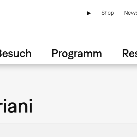
▶
Shop
News
Besuch
Programm
Re
iani