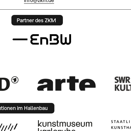
info@zkm.de
Partner des ZKM
utionen im Hallenbau