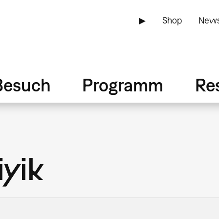
▶
Shop
News
Besuch
Programm
Re
iyik