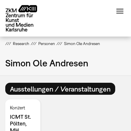
Direkt
zum
Inhalt
Research
Personen
Simon Ole Andresen
Simon Ole Andresen
Ausstellungen / Veranstaltungen
Konzert
ICMT St.
Pölten,
MH