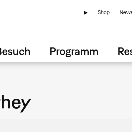
▶
Shop
News
Besuch
Programm
Re
they