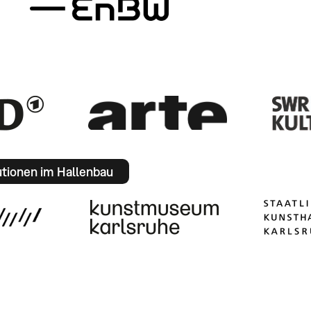
utionen im Hallenbau