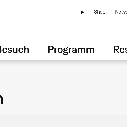
▶
Shop
News
Besuch
Programm
Re
h