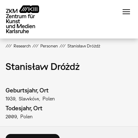
Direkt
zum
Inhalt
Research
Personen
Stanisław Dróżdż
Stanisław Dróżdż
Geburtsjahr, Ort
1939
Slawków
Polen
Todesjahr, Ort
2009
Polen