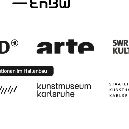
utionen im Hallenbau