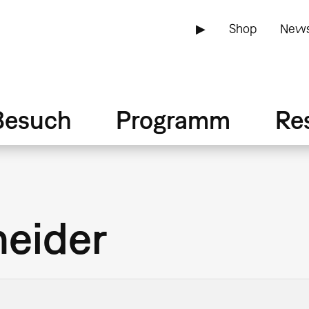
▶
Shop
News
Besuch
Programm
Re
neider