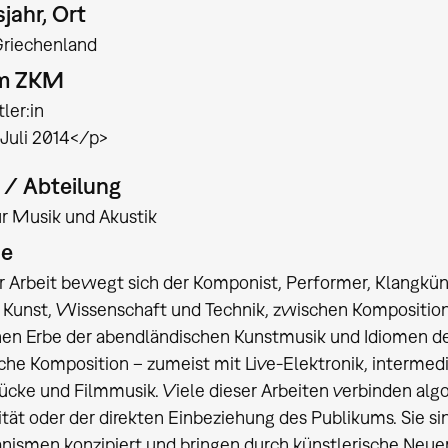
jahr, Ort
Griechenland
am ZKM
ler:in
 Juli 2014</p>
t / Abteilung
für Musik und Akustik
ie
r Arbeit bewegt sich der Komponist, Performer, Klangküns
Kunst, Wissenschaft und Technik, zwischen Komposition,
en Erbe der abendländischen Kunstmusik und Idiomen des
che Komposition – zumeist mit Live-Elektronik, intermed
cke und Filmmusik. Viele dieser Arbeiten verbinden algo
ität oder der direkten Einbeziehung des Publikums. Sie 
nismen konzipiert und bringen durch künstlerische Neue