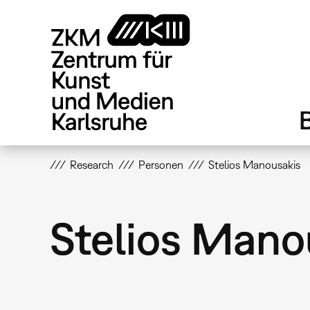
Direkt
zum
Inhalt
Research
Personen
Stelios Manousakis
Stelios Mano