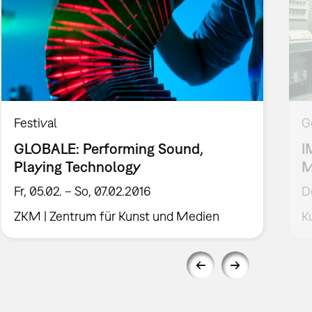
Festival
G
GLOBALE: Performing Sound,
I
Playing Technology
M
Fr, 05.02. – So, 07.02.2016
D
ZKM | Zentrum für Kunst und Medien
K