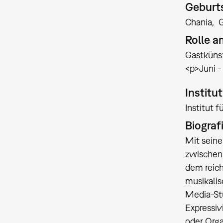
Geburts
Chania
Rolle 
Gastkünst
<p>Juni -
Institu
Institut 
Biograf
Mit seine
zwischen 
dem reich
musikalis
Media-Stü
Expressiv
oder Orga