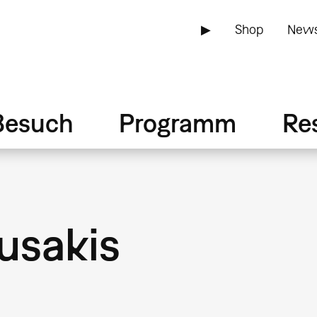
▶
Shop
News
Besuch
Programm
Re
usakis