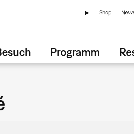
▶
Shop
News
Besuch
Programm
Re
é