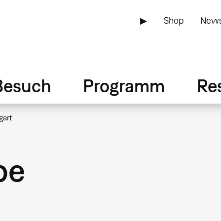
▶
Shop
News
Besuch
Programm
Re
gart
pe