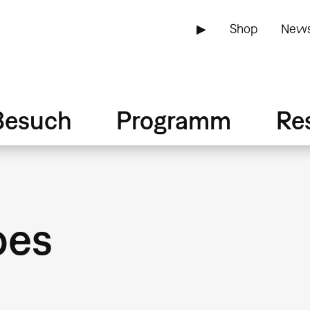
▶
Shop
News
Besuch
Programm
Re
bes