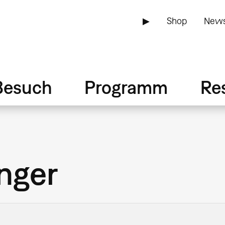
▶
Shop
News
Besuch
Programm
Re
nger