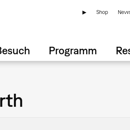
▶
Shop
News
Besuch
Programm
Re
rth