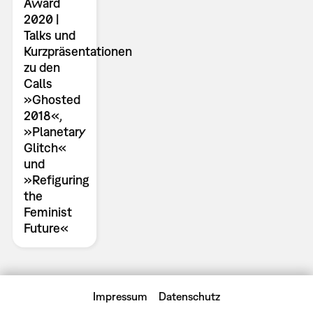
Award
2020 |
Talks und
Kurzpräsentationen
zu den
Calls
»Ghosted
2018«,
»Planetary
Glitch«
und
»Refiguring
the
Feminist
Future«
Impressum
Datenschutz