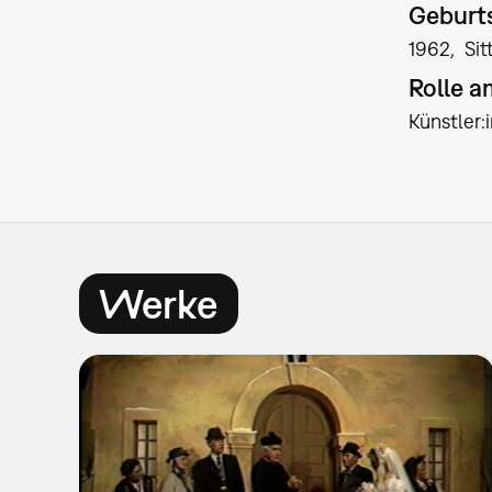
Geburts
1962
Sit
Rolle 
Künstler
Werke