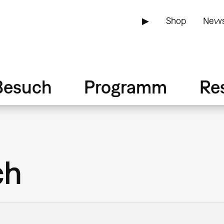
▶
Shop
News
Besuch
Programm
Re
ch