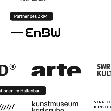
Partner des ZKM
utionen im Hallenbau