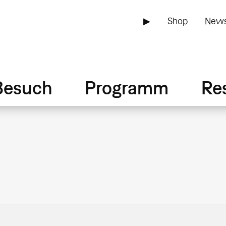
▶
Shop
News
Besuch
Programm
Re
n