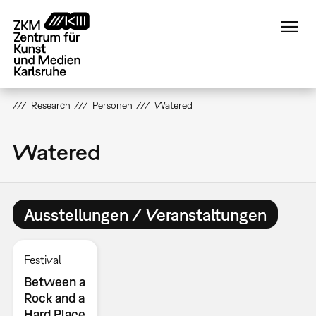
Direkt
zum
Inhalt
Research
Personen
Watered
Watered
Ausstellungen / Veranstaltungen
Festival
Between a
Rock and a
Hard Place