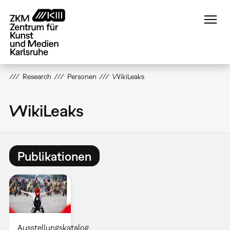
Direkt
zum
Inhalt
Research
Personen
WikiLeaks
WikiLeaks
Publikationen
Ausstellungskatalog