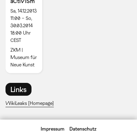
aCtIVISm
Sa, 14.12.2013
11:00 – So,
30.03.2014
18:00 Uhr
CEST
ZKM |
Museum für
Neue Kunst
Links
WikiLeaks [Homepage]
Impressum
Datenschutz