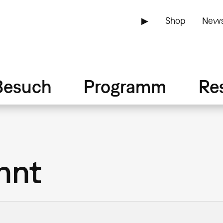
▶
Shop
News
Besuch
Programm
Re
hnt