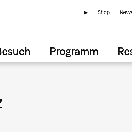
▶
Shop
News
Besuch
Programm
Re
z