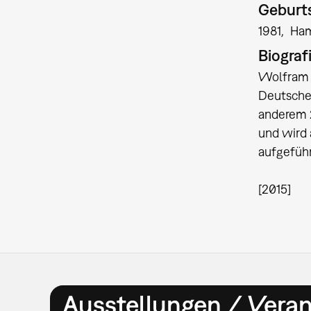
Geburts
1981
Ha
Biograf
Wolfram L
Deutschen
anderem 2
und wird
aufgeführ
[2015]
Ausstellungen / Vera